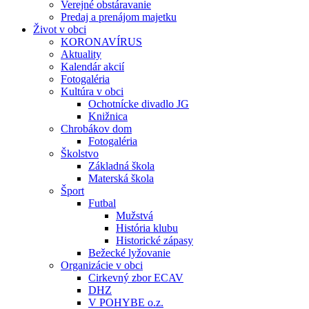
Verejné obstáravanie
Predaj a prenájom majetku
Život v obci
KORONAVÍRUS
Aktuality
Kalendár akcií
Fotogaléria
Kultúra v obci
Ochotnícke divadlo JG
Knižnica
Chrobákov dom
Fotogaléria
Školstvo
Základná škola
Materská škola
Šport
Futbal
Mužstvá
História klubu
Historické zápasy
Bežecké lyžovanie
Organizácie v obci
Cirkevný zbor ECAV
DHZ
V POHYBE o.z.