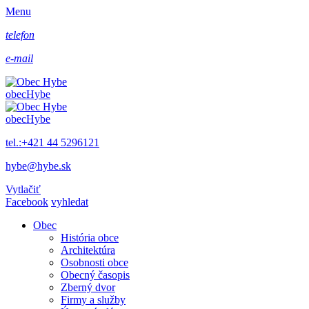
Menu
telefon
e-mail
obec
Hybe
obec
Hybe
tel.:+421 44 5296121
hybe@hybe.sk
Vytlačiť
Facebook
vyhledat
Obec
História obce
Architektúra
Osobnosti obce
Obecný časopis
Zberný dvor
Firmy a služby