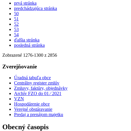
prvá stránka
predchádzajúca stránka
50
51
52
53
54
ďalšia stránka
posledná stránka
Zobrazené
1276
-
1300
z 2856
Zverejňovanie
Úradná tabuľa obce
Centrálny register zmlúv
Zmluvy, faktúry, objednávky
Archív FZO do 01 ⁄ 2021
VZN
Hospodárenie obce
Verejné obstáravanie
Predaj a prenájom majetku
Obecný časopis