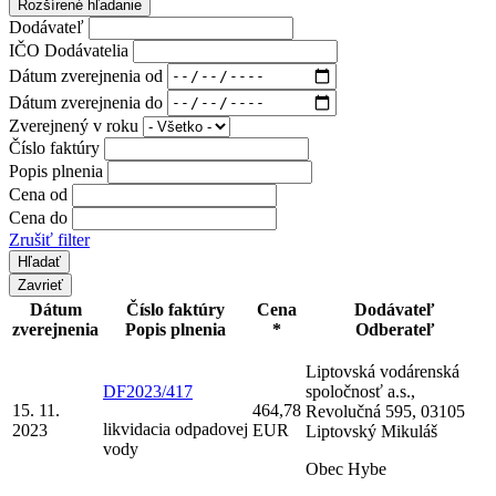
Rozšírené hľadanie
Dodávateľ
IČO Dodávatelia
Dátum zverejnenia od
Dátum zverejnenia do
Zverejnený v roku
Číslo faktúry
Popis plnenia
Cena od
Cena do
Zrušiť filter
Zavrieť
Dátum
Číslo faktúry
Cena
Dodávateľ
zverejnenia
Popis plnenia
*
Odberateľ
Liptovská vodárenská
DF2023/417
spoločnosť a.s.,
15. 11.
464,78
Revolučná 595, 03105
likvidacia odpadovej
2023
EUR
Liptovský Mikuláš
vody
Obec Hybe