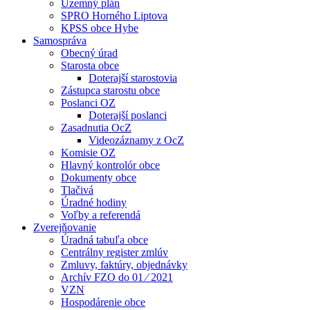
Územný plán
SPRO Horného Liptova
KPSS obce Hybe
Samospráva
Obecný úrad
Starosta obce
Doterajší starostovia
Zástupca starostu obce
Poslanci OZ
Doterajší poslanci
Zasadnutia OcZ
Videozáznamy z OcZ
Komisie OZ
Hlavný kontrolór obce
Dokumenty obce
Tlačivá
Úradné hodiny
Voľby a referendá
Zverejňovanie
Úradná tabuľa obce
Centrálny register zmlúv
Zmluvy, faktúry, objednávky
Archív FZO do 01 ⁄ 2021
VZN
Hospodárenie obce