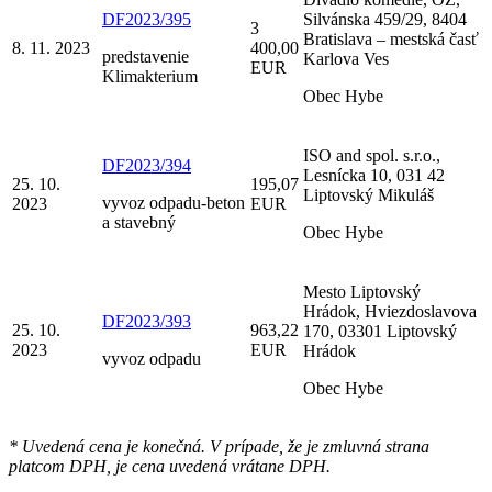
DF2023/395
Silvánska 459/29, 8404
3
Bratislava – mestská časť
8. 11. 2023
400,00
predstavenie
Karlova Ves
EUR
Klimakterium
Obec Hybe
ISO and spol. s.r.o.,
DF2023/394
Lesnícka 10, 031 42
25. 10.
195,07
Liptovský Mikuláš
vyvoz odpadu-beton
2023
EUR
a stavebný
Obec Hybe
Mesto Liptovský
Hrádok, Hviezdoslavova
DF2023/393
25. 10.
963,22
170, 03301 Liptovský
2023
EUR
Hrádok
vyvoz odpadu
Obec Hybe
* Uvedená cena je konečná. V prípade, že je zmluvná strana
platcom DPH, je cena uvedená vrátane DPH.