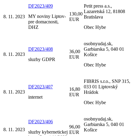
DF2023/409
Petit press a.s.,
Lazaretská 12, 81808
130,00
MY noviny Liptov-
8. 11. 2023
Bratislava
EUR
pre domacnosti,
DHZ
Obec Hybe
osobnyudaj.sk,
DF2023/408
Garbiarska 5, 040 01
36,00
8. 11. 2023
Košice
EUR
sluzby GDPR
Obec Hybe
FIBRIS s.r.o., SNP 315,
DF2023/407
033 01 Liptovský
16,80
8. 11. 2023
Hrádok
EUR
internet
Obec Hybe
osobnyudaj.sk,
DF2023/406
Garbiarska 5, 040 01
96,00
8. 11. 2023
Košice
sluzby kybernetickej
EUR