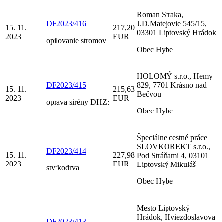
Roman Straka,
DF2023/416
J.D.Matejovie 545/15,
15. 11.
217,20
03301 Liptovský Hrádok
2023
EUR
opilovanie stromov
Obec Hybe
HOLOMÝ s.r.o., Hemy
DF2023/415
829, 7701 Krásno nad
15. 11.
215,63
Bečvou
2023
EUR
oprava sirény DHZ:
Obec Hybe
Špeciálne cestné práce
SLOVKOREKT s.r.o.,
DF2023/414
15. 11.
227,98
Pod Stráňami 4, 03101
2023
EUR
Liptovský Mikuláš
stvrkodrva
Obec Hybe
Mesto Liptovský
Hrádok, Hviezdoslavova
DF2023/413