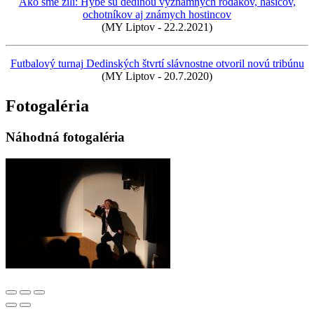
Ako sme žili: Hybe sú dedinou významných rodákov, hasičov,
ochotníkov aj známych hostincov
(MY Liptov - 22.2.2021)
Futbalový turnaj Dedinských štvrtí slávnostne otvoril novú tribúnu
(MY Liptov - 20.7.2020)
Fotogaléria
Náhodná fotogaléria