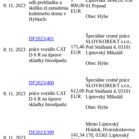
Liptovská 3494/20, 058
odb.prehliadku a
8. 11. 2023
800,00
01 Poprad
skúšku el.zariadenia
EUR
kultúrneho domu v
Obec Hybe
Hybiach:
Špeciálne cestné práce
DF2023/401
SLOVKOREKT s.r.o.,
171,46
Pod Stráňami 4, 03101
práce vozidlo CAT
8. 11. 2023
EUR
Liptovský Mikuláš
D 6 R na úprave
skladky bioodpadu:
Obec Hybe
Špeciálne cestné práce
DF2023/400
SLOVKOREKT s.r.o.,
612,00
Pod Stráňami 4, 03101
práce vozidlo CAT
8. 11. 2023
EUR
Liptovský Mikuláš
D 6 R na úprave
skladky bioodpadu:
Obec Hybe
Mesto Liptovský
Hrádok, Hviezdoslavova
DF2023/399
141,34
170, 03301 Liptovský
8. 11. 2023