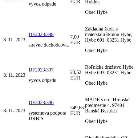
EUR
Hrádok
vyvoz odpadu
Obec Hybe
Základná škola s
DF2023/398
materskou školou Hybe,
7,00
8. 11. 2023
Hybe 691, 03231 Hybe
EUR
stravne dochodcovia
Obec Hybe
Roľnícke družstvo Hybe,
DF2023/397
23,52
Hybe 693, 03231 Hybe
8. 11. 2023
EUR
vyvoz odpadu
Obec Hybe
MADE s.r.o., Hronské
DF2023/396
predmestie 4, 97401
349,68
8. 11. 2023
Banská Bystrica
systemova podpora
EUR
URBIS
Obec Hybe
Divadlo komédie, OZ,