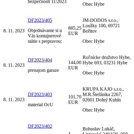
bezpečnosti 11/2023
Obec Hybe
DF2023/405
JM-DODOS s.r.o.,
Loužky 100, 69721
885,25
Objednávame si u
8. 11. 2023
Bořitov
EUR
Vás kontajnerové
státie s prepravou:
Obec Hybe
Roľnícke družstvo Hybe,
DF2023/404
144,00
Hybe 693, 03231 Hybe
8. 11. 2023
EUR
prenajom garaze
Obec Hybe
KRUPA KAJO s.r.o.,
DF2023/403
M.R.Štefánika 2267,
101,70
8. 11. 2023
02601 Dolný Kubín
EUR
material OcU
Obec Hybe
DF2023/402
Bohuslav Lukáč,
1