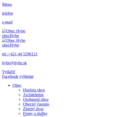
Menu
telefon
e-mail
obec
Hybe
obec
Hybe
tel.:+421 44 5296121
hybe@hybe.sk
Vytlačiť
Facebook
vyhledat
Obec
História obce
Architektúra
Osobnosti obce
Obecný časopis
Zberný dvor
Firmy a služby