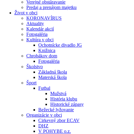
Verejné obstáravanie
Predaj a prenájom majetku
Život v obci
KORONAVÍRUS
Aktuality
Kalendár akcií
Fotogaléria
Kultúra v obci
Ochotnícke divadlo JG
Knižnica
Chrobákov dom
Fotogaléria
Školstvo
Základná škola
Materská škola
Šport
Futbal
Mužstvá
História klubu
Historické zápasy
Bežecké lyžovanie
Organizácie v obci
Cirkevný zbor ECAV
DHZ
V POHYBE o.z.