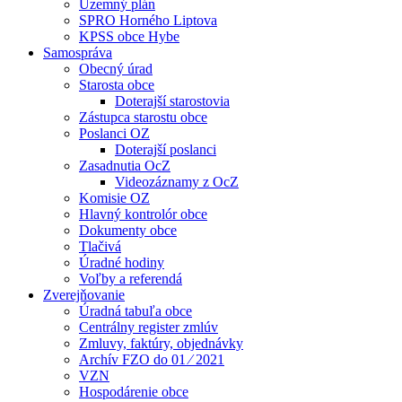
Územný plán
SPRO Horného Liptova
KPSS obce Hybe
Samospráva
Obecný úrad
Starosta obce
Doterajší starostovia
Zástupca starostu obce
Poslanci OZ
Doterajší poslanci
Zasadnutia OcZ
Videozáznamy z OcZ
Komisie OZ
Hlavný kontrolór obce
Dokumenty obce
Tlačivá
Úradné hodiny
Voľby a referendá
Zverejňovanie
Úradná tabuľa obce
Centrálny register zmlúv
Zmluvy, faktúry, objednávky
Archív FZO do 01 ⁄ 2021
VZN
Hospodárenie obce