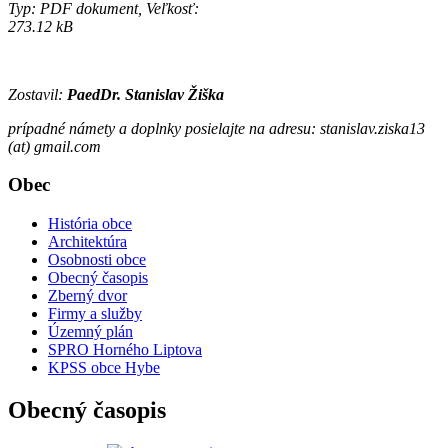
Typ: PDF dokument, Veľkosť:
273.12 kB
Zostavil:
PaedDr. Stanislav Žiška
prípadné námety a doplnky posielajte na adresu: stanislav.ziska13
(at) gmail.com
Obec
História obce
Architektúra
Osobnosti obce
Obecný časopis
Zberný dvor
Firmy a služby
Územný plán
SPRO Horného Liptova
KPSS obce Hybe
Obecný časopis