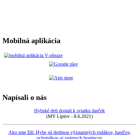
Mobilná aplikácia
Napísali o nás
Hybské deti dostali k sviatku darček
(MY Liptov - 8.6.2021)
Ako sme žili: Hybe sú dedinou významných rodákov, hasičov,
ochotníkov aj známych hostincov