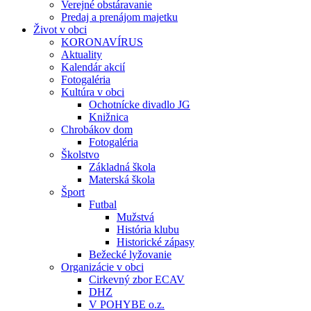
Verejné obstáravanie
Predaj a prenájom majetku
Život v obci
KORONAVÍRUS
Aktuality
Kalendár akcií
Fotogaléria
Kultúra v obci
Ochotnícke divadlo JG
Knižnica
Chrobákov dom
Fotogaléria
Školstvo
Základná škola
Materská škola
Šport
Futbal
Mužstvá
História klubu
Historické zápasy
Bežecké lyžovanie
Organizácie v obci
Cirkevný zbor ECAV
DHZ
V POHYBE o.z.