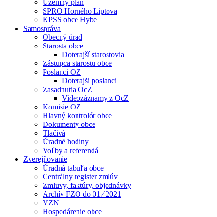
Územný plán
SPRO Horného Liptova
KPSS obce Hybe
Samospráva
Obecný úrad
Starosta obce
Doterajší starostovia
Zástupca starostu obce
Poslanci OZ
Doterajší poslanci
Zasadnutia OcZ
Videozáznamy z OcZ
Komisie OZ
Hlavný kontrolór obce
Dokumenty obce
Tlačivá
Úradné hodiny
Voľby a referendá
Zverejňovanie
Úradná tabuľa obce
Centrálny register zmlúv
Zmluvy, faktúry, objednávky
Archív FZO do 01 ⁄ 2021
VZN
Hospodárenie obce