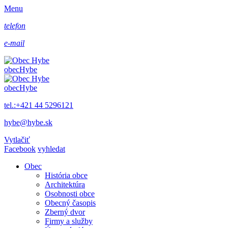
Menu
telefon
e-mail
obec
Hybe
obec
Hybe
tel.:+421 44 5296121
hybe@hybe.sk
Vytlačiť
Facebook
vyhledat
Obec
História obce
Architektúra
Osobnosti obce
Obecný časopis
Zberný dvor
Firmy a služby