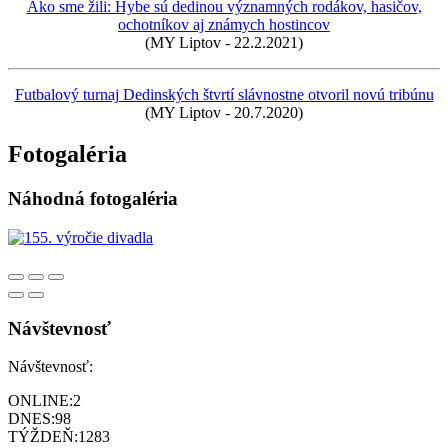
Ako sme žili: Hybe sú dedinou významných rodákov, hasičov,
ochotníkov aj známych hostincov
(MY Liptov - 22.2.2021)
Futbalový turnaj Dedinských štvrtí slávnostne otvoril novú tribúnu
(MY Liptov - 20.7.2020)
Fotogaléria
Náhodná fotogaléria
Návštevnosť
Návštevnosť:
ONLINE:
2
DNES:
98
TÝŽDEŇ:
1283