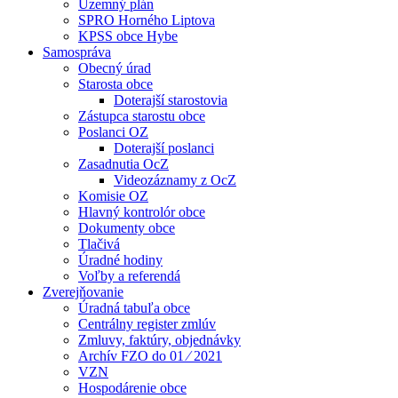
Územný plán
SPRO Horného Liptova
KPSS obce Hybe
Samospráva
Obecný úrad
Starosta obce
Doterajší starostovia
Zástupca starostu obce
Poslanci OZ
Doterajší poslanci
Zasadnutia OcZ
Videozáznamy z OcZ
Komisie OZ
Hlavný kontrolór obce
Dokumenty obce
Tlačivá
Úradné hodiny
Voľby a referendá
Zverejňovanie
Úradná tabuľa obce
Centrálny register zmlúv
Zmluvy, faktúry, objednávky
Archív FZO do 01 ⁄ 2021
VZN
Hospodárenie obce