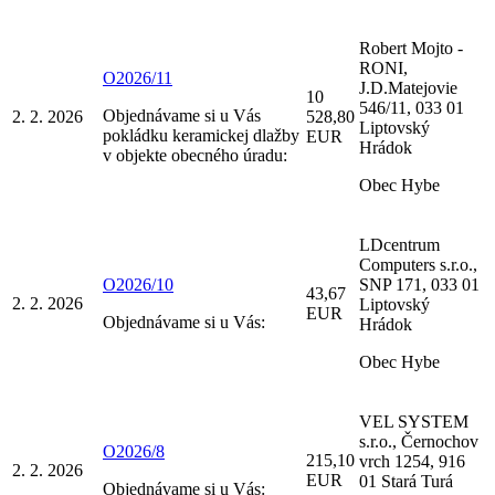
Robert Mojto -
RONI,
O2026/11
J.D.Matejovie
10
546/11, 033 01
Objednávame si u Vás
2. 2. 2026
528,80
Liptovský
pokládku keramickej dlažby
EUR
Hrádok
v objekte obecného úradu:
Obec Hybe
LDcentrum
Computers s.r.o.,
O2026/10
SNP 171, 033 01
43,67
2. 2. 2026
Liptovský
EUR
Objednávame si u Vás:
Hrádok
Obec Hybe
VEL SYSTEM
s.r.o., Černochov
O2026/8
215,10
vrch 1254, 916
2. 2. 2026
EUR
01 Stará Turá
Objednávame si u Vás: