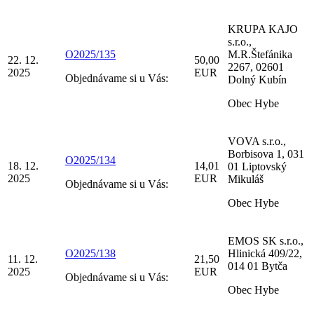
KRUPA KAJO
s.r.o.,
O2025/135
M.R.Štefánika
22. 12.
50,00
2267, 02601
2025
EUR
Objednávame si u Vás:
Dolný Kubín
Obec Hybe
VOVA s.r.o.,
Borbisova 1, 031
O2025/134
18. 12.
14,01
01 Liptovský
2025
EUR
Mikuláš
Objednávame si u Vás:
Obec Hybe
EMOS SK s.r.o.,
O2025/138
Hlinická 409/22,
11. 12.
21,50
014 01 Bytča
2025
EUR
Objednávame si u Vás:
Obec Hybe