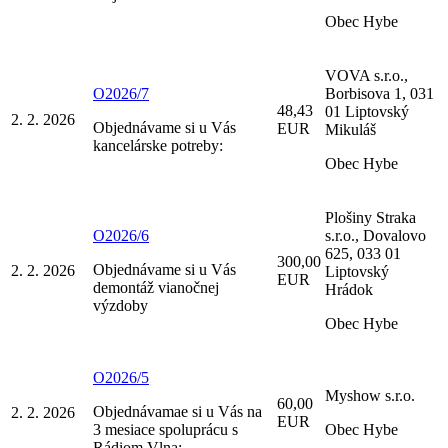
Obec Hybe
VOVA s.r.o.,
O2026/7
Borbisova 1, 031
48,43
01 Liptovský
2. 2. 2026
Objednávame si u Vás
EUR
Mikuláš
kancelárske potreby:
Obec Hybe
Plošiny Straka
O2026/6
s.r.o., Dovalovo
625, 033 01
300,00
Objednávame si u Vás
2. 2. 2026
Liptovský
EUR
demontáž vianočnej
Hrádok
výzdoby
Obec Hybe
O2026/5
Myshow s.r.o.
60,00
Objednávamae si u Vás na
2. 2. 2026
EUR
3 mesiace spoluprácu s
Obec Hybe
Rádiom Vlna: