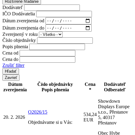
Rozšírené hľadanie
Dodávateľ
IČO Dodávatelia
Dátum zverejnenia od
Dátum zverejnenia do
Zverejnený v roku
Číslo objednávky
Popis plnenia
Cena od
Cena do
Zrušiť filter
Zavrieť
Dátum
Číslo objednávky
Cena
Dodávateľ
zverejnenia
Popis plnenia
*
Odberateľ
Showdown
Displays Europe
O2026/15
s.r.o., Přestanov
534,24
20. 2. 2026
5, 40317
EUR
Objednávame si u Vás:
Přestanov
Obec Hybe