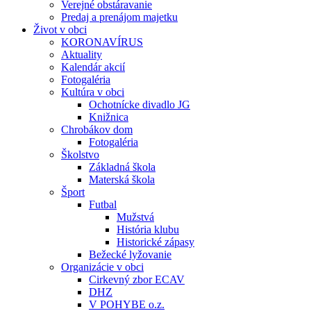
Verejné obstáravanie
Predaj a prenájom majetku
Život v obci
KORONAVÍRUS
Aktuality
Kalendár akcií
Fotogaléria
Kultúra v obci
Ochotnícke divadlo JG
Knižnica
Chrobákov dom
Fotogaléria
Školstvo
Základná škola
Materská škola
Šport
Futbal
Mužstvá
História klubu
Historické zápasy
Bežecké lyžovanie
Organizácie v obci
Cirkevný zbor ECAV
DHZ
V POHYBE o.z.