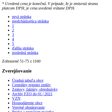
* Uvedená cena je konečná. V prípade, že je zmluvná strana
platcom DPH, je cena uvedená vrátane DPH.
prvá stránka
predchádzajúca stránka
1
2
3
4
5
ďalšia stránka
posledná stránka
Zobrazené
51
-
75
z 1160
Zverejňovanie
Úradná tabuľa obce
Centrálny register zmlúv
Zmluvy, faktúry, objednávky
Archív FZO do 01 ⁄ 2021
VZN
Hospodárenie obce
Verejné obstáravanie
Predaj a prenájom majetku