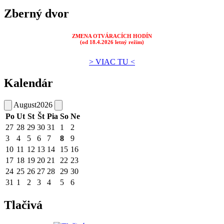
Zberný dvor
ZMENA OTVÁRACÍCH HODÍN
(od 18.4.2026 letný režim)
> VIAC TU <
Kalendár
August
2026
Po
Ut
St
Št
Pia
So
Ne
27
28
29
30
31
1
2
3
4
5
6
7
8
9
10
11
12
13
14
15
16
17
18
19
20
21
22
23
24
25
26
27
28
29
30
31
1
2
3
4
5
6
Tlačivá