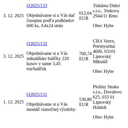
O2025/133
Tiskárna Didot
s.r.o., Trnkova
612,64
Objednávame si u Vás tlač
3. 12. 2025
2944/11 Brno
EUR
časopisu podľa podkladov
600 ks, A4x24 strán
Obec Hybe
CBA Verex,
O2025/132
Priemyselná
4606, 03101
Objednávame si u Vás
760,74
3. 12. 2025
Liptovský
mikulášske balíčky 220
EUR
Mikuláš
kusov v sume 3,45
eur/balíček
Obec Hybe
Plošiny Straka
s.r.o., Dovalovo
O2025/131
625, 033 01
536,80
1. 12. 2025
Liptovský
Objednávame si u Vás
EUR
Hrádok
montáž vianočnej výzdoby:
Obec Hybe