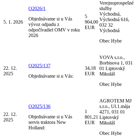
Verejnoprospešné
O2026/1
služby
Východná,
5
Objednávame si u Vás
Východná 616,
5. 1. 2026
904,00
vývoz odpadu z
032 32
EUR
odpočívadiel OMV v roku
Východná
2026
Obec Hybe
VOVA s.r.o.,
Borbisova 1, 031
O2025/137
22. 12.
34,18
01 Liptovský
2025
EUR
Mikuláš
Objednávame si u Vás:
Obec Hybe
AGROTEM MJ
O2025/136
s.r.o., Ul.1.mája
1
4271, 031 01
22. 12.
Objednávame si u Vás
801,21
Liptovský
2025
servis traktora New
EUR
Mikuláš
Holland:
Obec Hybe