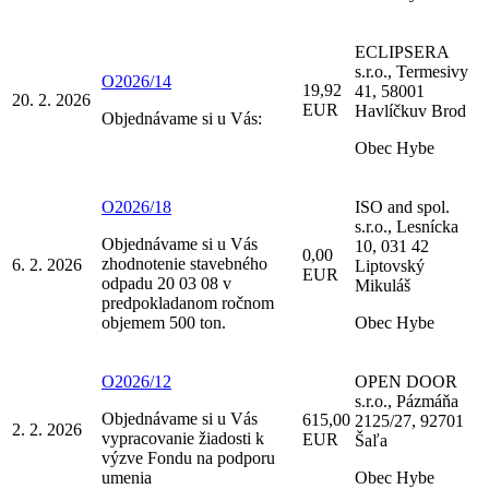
ECLIPSERA
s.r.o., Termesivy
O2026/14
19,92
41, 58001
20. 2. 2026
EUR
Havlíčkuv Brod
Objednávame si u Vás:
Obec Hybe
O2026/18
ISO and spol.
s.r.o., Lesnícka
Objednávame si u Vás
10, 031 42
0,00
zhodnotenie stavebného
6. 2. 2026
Liptovský
EUR
odpadu 20 03 08 v
Mikuláš
predpokladanom ročnom
objemem 500 ton.
Obec Hybe
O2026/12
OPEN DOOR
s.r.o., Pázmáňa
Objednávame si u Vás
615,00
2125/27, 92701
2. 2. 2026
vypracovanie žiadosti k
EUR
Šaľa
výzve Fondu na podporu
umenia
Obec Hybe