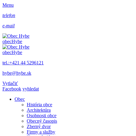
Menu
telefon
e-mail
obec
Hybe
obec
Hybe
tel.:+421 44 5296121
hybe@hybe.sk
Vytlačiť
Facebook
vyhledat
Obec
História obce
Architektúra
Osobnosti obce
Obecný časopis
Zberný dvor
Firmy a služby