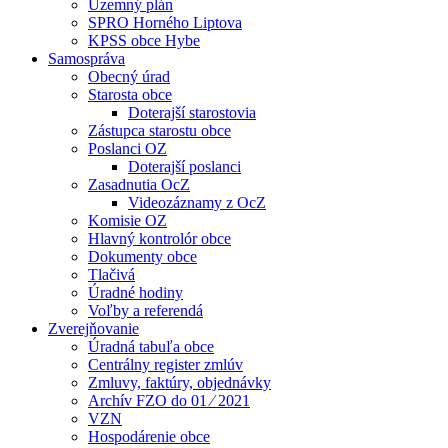
Územný plán
SPRO Horného Liptova
KPSS obce Hybe
Samospráva
Obecný úrad
Starosta obce
Doterajší starostovia
Zástupca starostu obce
Poslanci OZ
Doterajší poslanci
Zasadnutia OcZ
Videozáznamy z OcZ
Komisie OZ
Hlavný kontrolór obce
Dokumenty obce
Tlačivá
Úradné hodiny
Voľby a referendá
Zverejňovanie
Úradná tabuľa obce
Centrálny register zmlúv
Zmluvy, faktúry, objednávky
Archív FZO do 01 ⁄ 2021
VZN
Hospodárenie obce