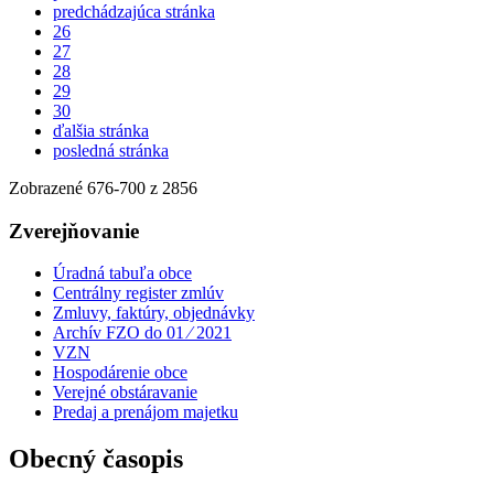
predchádzajúca stránka
26
27
28
29
30
ďalšia stránka
posledná stránka
Zobrazené
676
-
700
z 2856
Zverejňovanie
Úradná tabuľa obce
Centrálny register zmlúv
Zmluvy, faktúry, objednávky
Archív FZO do 01 ⁄ 2021
VZN
Hospodárenie obce
Verejné obstáravanie
Predaj a prenájom majetku
Obecný časopis