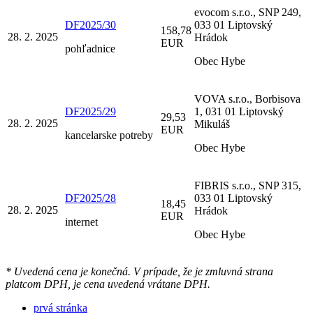
evocom s.r.o., SNP 249,
DF2025/30
033 01 Liptovský
158,78
28. 2. 2025
Hrádok
EUR
pohľadnice
Obec Hybe
VOVA s.r.o., Borbisova
DF2025/29
1, 031 01 Liptovský
29,53
28. 2. 2025
Mikuláš
EUR
kancelarske potreby
Obec Hybe
FIBRIS s.r.o., SNP 315,
DF2025/28
033 01 Liptovský
18,45
28. 2. 2025
Hrádok
EUR
internet
Obec Hybe
* Uvedená cena je konečná. V prípade, že je zmluvná strana
platcom DPH, je cena uvedená vrátane DPH.
prvá stránka