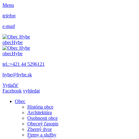
Menu
telefon
e-mail
obec
Hybe
obec
Hybe
tel.:+421 44 5296121
hybe@hybe.sk
Vytlačiť
Facebook
vyhledat
Obec
História obce
Architektúra
Osobnosti obce
Obecný časopis
Zberný dvor
Firmy a služby