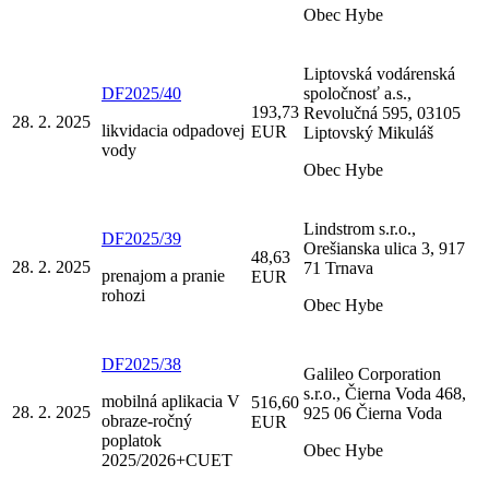
Obec Hybe
Liptovská vodárenská
DF2025/40
spoločnosť a.s.,
193,73
Revolučná 595, 03105
28. 2. 2025
likvidacia odpadovej
EUR
Liptovský Mikuláš
vody
Obec Hybe
Lindstrom s.r.o.,
DF2025/39
Orešianska ulica 3, 917
48,63
28. 2. 2025
71 Trnava
prenajom a pranie
EUR
rohozi
Obec Hybe
DF2025/38
Galileo Corporation
s.r.o., Čierna Voda 468,
mobilná aplikacia V
516,60
28. 2. 2025
925 06 Čierna Voda
obraze-ročný
EUR
poplatok
Obec Hybe
2025/2026+CUET