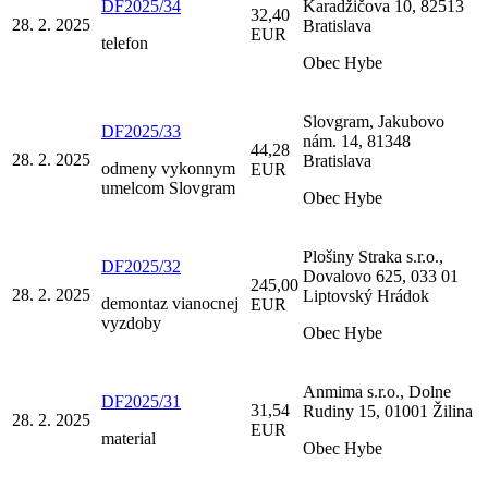
DF2025/34
Karadžičova 10, 82513
32,40
28. 2. 2025
Bratislava
EUR
telefon
Obec Hybe
Slovgram, Jakubovo
DF2025/33
nám. 14, 81348
44,28
28. 2. 2025
Bratislava
odmeny vykonnym
EUR
umelcom Slovgram
Obec Hybe
Plošiny Straka s.r.o.,
DF2025/32
Dovalovo 625, 033 01
245,00
28. 2. 2025
Liptovský Hrádok
demontaz vianocnej
EUR
vyzdoby
Obec Hybe
Anmima s.r.o., Dolne
DF2025/31
31,54
Rudiny 15, 01001 Žilina
28. 2. 2025
EUR
material
Obec Hybe