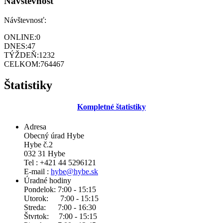
Návštevnosť
Návštevnosť:
ONLINE:
0
DNES:
47
TÝŽDEŇ:
1232
CELKOM:
764467
Štatistiky
Kompletné štatistiky
Adresa
Obecný úrad Hybe
Hybe č.2
032 31 Hybe
Tel : +421 44 5296121
E-mail :
hybe@hybe.sk
Úradné hodiny
Pondelok: 7:00 - 15:15
Utorok: 7:00 - 15:15
Streda: 7:00 - 16:30
Štvrtok: 7:00 - 15:15