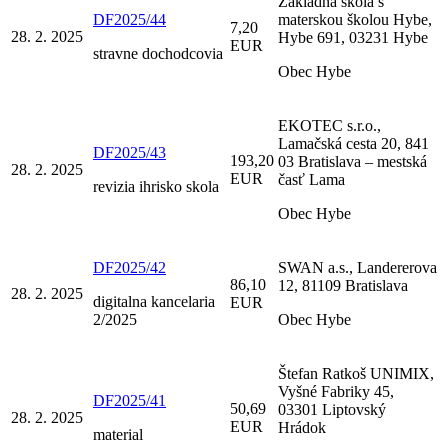
Základná škola s
DF2025/44
materskou školou Hybe,
7,20
28. 2. 2025
Hybe 691, 03231 Hybe
EUR
stravne dochodcovia
Obec Hybe
EKOTEC s.r.o.,
Lamačská cesta 20, 841
DF2025/43
193,20
03 Bratislava – mestská
28. 2. 2025
EUR
časť Lama
revizia ihrisko skola
Obec Hybe
DF2025/42
SWAN a.s., Landererova
86,10
12, 81109 Bratislava
28. 2. 2025
digitalna kancelaria
EUR
2/2025
Obec Hybe
Štefan Ratkoš UNIMIX,
Vyšné Fabriky 45,
DF2025/41
50,69
03301 Liptovský
28. 2. 2025
EUR
Hrádok
material