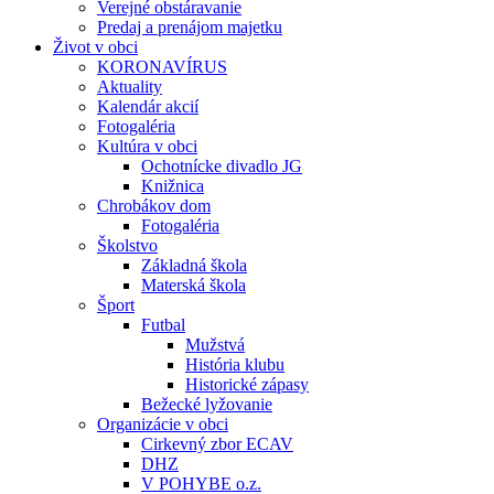
Verejné obstáravanie
Predaj a prenájom majetku
Život v obci
KORONAVÍRUS
Aktuality
Kalendár akcií
Fotogaléria
Kultúra v obci
Ochotnícke divadlo JG
Knižnica
Chrobákov dom
Fotogaléria
Školstvo
Základná škola
Materská škola
Šport
Futbal
Mužstvá
História klubu
Historické zápasy
Bežecké lyžovanie
Organizácie v obci
Cirkevný zbor ECAV
DHZ
V POHYBE o.z.