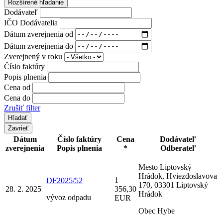
Rozšírené hľadanie
Dodávateľ
IČO Dodávatelia
Dátum zverejnenia od
Dátum zverejnenia do
Zverejnený v roku
Číslo faktúry
Popis plnenia
Cena od
Cena do
Zrušiť filter
Zavrieť
Dátum
Číslo faktúry
Cena
Dodávateľ
zverejnenia
Popis plnenia
*
Odberateľ
Mesto Liptovský
Hrádok, Hviezdoslavova
1
DF2025/52
170, 03301 Liptovský
28. 2. 2025
356,30
Hrádok
vývoz odpadu
EUR
Obec Hybe