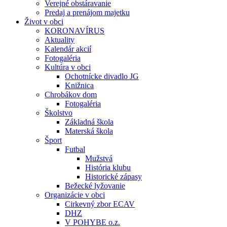
Verejné obstáravanie
Predaj a prenájom majetku
Život v obci
KORONAVÍRUS
Aktuality
Kalendár akcií
Fotogaléria
Kultúra v obci
Ochotnícke divadlo JG
Knižnica
Chrobákov dom
Fotogaléria
Školstvo
Základná škola
Materská škola
Šport
Futbal
Mužstvá
História klubu
Historické zápasy
Bežecké lyžovanie
Organizácie v obci
Cirkevný zbor ECAV
DHZ
V POHYBE o.z.