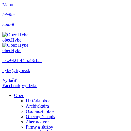
Menu
telefon
e-mail
obec
Hybe
obec
Hybe
tel.:+421 44 5296121
hybe@hybe.sk
Vytlačiť
Facebook
vyhledat
Obec
História obce
Architektúra
Osobnosti obce
Obecný časopis
Zberný dvor
Firmy a služby