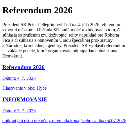
Referendum 2026
Prezident SR Peter Pellegrini vyhlásil na 4. júla 2026 referendum
s dvomi otázkami. Občania SR budú môcť rozhodovať o tom, či
súhlasia so zrušením tzv. doživotnej renty napríklad pre Roberta
Fica a či súhlasia s obnovením Úradu špeciálnej prokuratúry
a Národnej kriminálnej agentúry. Prezident SR vyhlásil referendum
na základe petície, ktorú organizovala mimoparlamentná strana
Demokrati.
Referendum 2026
Dátum:
4. 7. 2026
Hlasovanie v obci Hybe
INFORMOVANIE
Dátum:
3. 7. 2026
dotknutých osôb pre účely referenda konajúceho sa dňa 04.07.2026