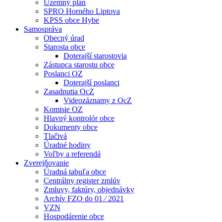
Územný plán
SPRO Horného Liptova
KPSS obce Hybe
Samospráva
Obecný úrad
Starosta obce
Doterajší starostovia
Zástupca starostu obce
Poslanci OZ
Doterajší poslanci
Zasadnutia OcZ
Videozáznamy z OcZ
Komisie OZ
Hlavný kontrolór obce
Dokumenty obce
Tlačivá
Úradné hodiny
Voľby a referendá
Zverejňovanie
Úradná tabuľa obce
Centrálny register zmlúv
Zmluvy, faktúry, objednávky
Archív FZO do 01 ⁄ 2021
VZN
Hospodárenie obce