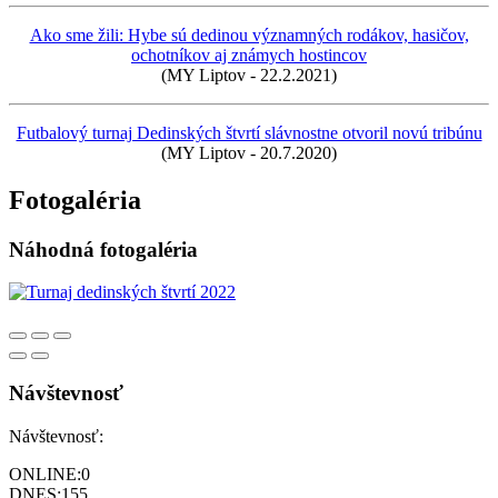
Ako sme žili: Hybe sú dedinou významných rodákov, hasičov,
ochotníkov aj známych hostincov
(MY Liptov - 22.2.2021)
Futbalový turnaj Dedinských štvrtí slávnostne otvoril novú tribúnu
(MY Liptov - 20.7.2020)
Fotogaléria
Náhodná fotogaléria
Návštevnosť
Návštevnosť:
ONLINE:
0
DNES:
155