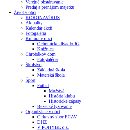
Verejné obstáravanie
Predaj a prenájom majetku
Život v obci
KORONAVÍRUS
Aktuality
Kalendár akcií
Fotogaléria
Kultúra v obci
Ochotnícke divadlo JG
Knižnica
Chrobákov dom
Fotogaléria
Školstvo
Základná škola
Materská škola
Šport
Futbal
Mužstvá
História klubu
Historické zápasy
Bežecké lyžovanie
Organizácie v obci
Cirkevný zbor ECAV
DHZ
V POHYBE o.z.