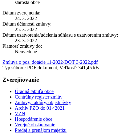
starosta obce
Dátum zverejnenia:
24. 3. 2022
Dátum účinnosti zmluvy:
25. 3. 2022
Dátum uzatvorenia/udelenia súhlasu s uzatvorením zmluvy:
23. 3. 2022
Platnosť zmluvy do:
Neuvedené
Zmluva o pos. dotácie 11-2022-DOT 3-2022.pdf
Typ súboru: PDF dokument, Veľkosť: 341,45 kB
Zverejňovanie
Úradná tabuľa obce
Centrálny register zmlúv
Zmluvy, faktúry, objednávky
Archív FZO do 01 ⁄ 2021
VZN
Hospodárenie obce
Verejné obstáravanie
Predaj a prenájom majetku