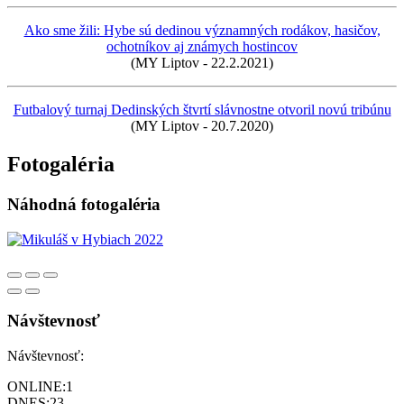
Ako sme žili: Hybe sú dedinou významných rodákov, hasičov,
ochotníkov aj známych hostincov
(MY Liptov - 22.2.2021)
Futbalový turnaj Dedinských štvrtí slávnostne otvoril novú tribúnu
(MY Liptov - 20.7.2020)
Fotogaléria
Náhodná fotogaléria
Návštevnosť
Návštevnosť:
ONLINE:
1
DNES:
23