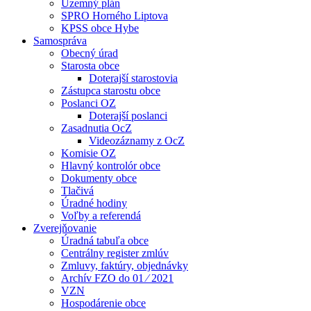
Územný plán
SPRO Horného Liptova
KPSS obce Hybe
Samospráva
Obecný úrad
Starosta obce
Doterajší starostovia
Zástupca starostu obce
Poslanci OZ
Doterajší poslanci
Zasadnutia OcZ
Videozáznamy z OcZ
Komisie OZ
Hlavný kontrolór obce
Dokumenty obce
Tlačivá
Úradné hodiny
Voľby a referendá
Zverejňovanie
Úradná tabuľa obce
Centrálny register zmlúv
Zmluvy, faktúry, objednávky
Archív FZO do 01 ⁄ 2021
VZN
Hospodárenie obce