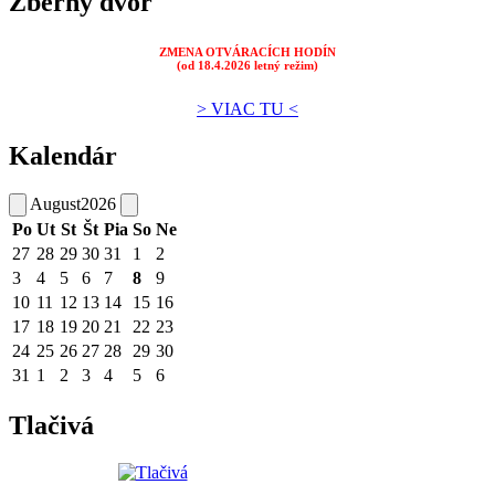
Zberný dvor
ZMENA OTVÁRACÍCH HODÍN
(od 18.4.2026 letný režim)
> VIAC TU <
Kalendár
August
2026
Po
Ut
St
Št
Pia
So
Ne
27
28
29
30
31
1
2
3
4
5
6
7
8
9
10
11
12
13
14
15
16
17
18
19
20
21
22
23
24
25
26
27
28
29
30
31
1
2
3
4
5
6
Tlačivá