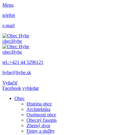
Menu
telefon
e-mail
obec
Hybe
obec
Hybe
tel.:+421 44 5296121
hybe@hybe.sk
Vytlačiť
Facebook
vyhledat
Obec
História obce
Architektúra
Osobnosti obce
Obecný časopis
Zberný dvor
Firmy a služby