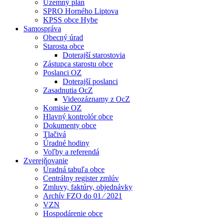
Územný plán
SPRO Horného Liptova
KPSS obce Hybe
Samospráva
Obecný úrad
Starosta obce
Doterajší starostovia
Zástupca starostu obce
Poslanci OZ
Doterajší poslanci
Zasadnutia OcZ
Videozáznamy z OcZ
Komisie OZ
Hlavný kontrolór obce
Dokumenty obce
Tlačivá
Úradné hodiny
Voľby a referendá
Zverejňovanie
Úradná tabuľa obce
Centrálny register zmlúv
Zmluvy, faktúry, objednávky
Archív FZO do 01 ⁄ 2021
VZN
Hospodárenie obce