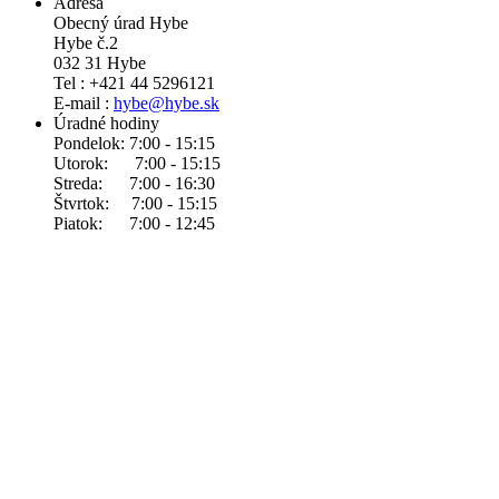
Adresa
Obecný úrad Hybe
Hybe č.2
032 31 Hybe
Tel : +421 44 5296121
E-mail :
hybe@hybe.sk
Úradné hodiny
Pondelok: 7:00 - 15:15
Utorok: 7:00 - 15:15
Streda: 7:00 - 16:30
Štvrtok: 7:00 - 15:15
Piatok: 7:00 - 12:45