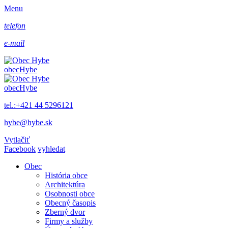
Menu
telefon
e-mail
obec
Hybe
obec
Hybe
tel.:+421 44 5296121
hybe@hybe.sk
Vytlačiť
Facebook
vyhledat
Obec
História obce
Architektúra
Osobnosti obce
Obecný časopis
Zberný dvor
Firmy a služby