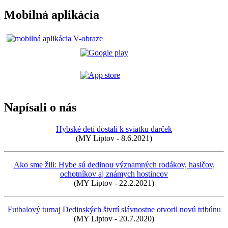
Mobilná aplikácia
Napísali o nás
Hybské deti dostali k sviatku darček
(MY Liptov - 8.6.2021)
Ako sme žili: Hybe sú dedinou významných rodákov, hasičov,
ochotníkov aj známych hostincov
(MY Liptov - 22.2.2021)
Futbalový turnaj Dedinských štvrtí slávnostne otvoril novú tribúnu
(MY Liptov - 20.7.2020)