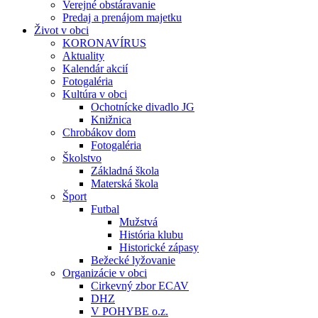
Verejné obstáravanie
Predaj a prenájom majetku
Život v obci
KORONAVÍRUS
Aktuality
Kalendár akcií
Fotogaléria
Kultúra v obci
Ochotnícke divadlo JG
Knižnica
Chrobákov dom
Fotogaléria
Školstvo
Základná škola
Materská škola
Šport
Futbal
Mužstvá
História klubu
Historické zápasy
Bežecké lyžovanie
Organizácie v obci
Cirkevný zbor ECAV
DHZ
V POHYBE o.z.