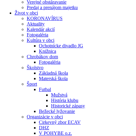
Verejné obstáravanie
Predaj a prenájom majetku
Život v obci
KORONAVÍRUS
Aktuality
Kalendár akcií
Fotogaléria
Kultúra v obci
Ochotnícke divadlo JG
Knižnica
Chrobákov dom
Fotogaléria
Školstvo
Základná škola
Materská škola
Šport
Futbal
Mužstvá
História klubu
Historické zápasy
Bežecké lyžovanie
Organizácie v obci
Cirkevný zbor ECAV
DHZ
V POHYBE o.z.