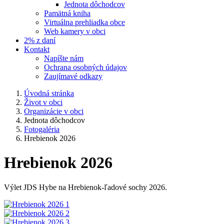
Jednota dôchodcov
Pamätná kniha
Virtuálna prehliadka obce
Web kamery v obci
2% z daní
Kontakt
Napíšte nám
Ochrana osobných údajov
Zaujímavé odkazy
Úvodná stránka
Život v obci
Organizácie v obci
Jednota dôchodcov
Fotogaléria
Hrebienok 2026
Hrebienok 2026
Výlet JDS Hybe na Hrebienok-ľadové sochy 2026.