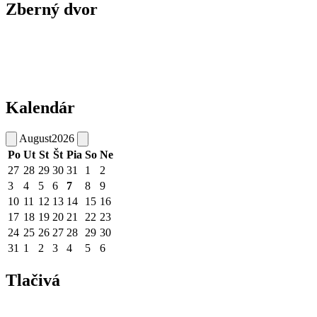
Zberný dvor
Kalendár
August
2026
Po
Ut
St
Št
Pia
So
Ne
27
28
29
30
31
1
2
3
4
5
6
7
8
9
10
11
12
13
14
15
16
17
18
19
20
21
22
23
24
25
26
27
28
29
30
31
1
2
3
4
5
6
Tlačivá