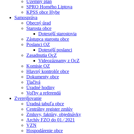
Územný plán
SPRO Horného Liptova
KPSS obce Hybe
Samospráva
Obecný úrad
Starosta obce
Doterajší starostovia
Zástupca starostu obce
Poslanci OZ
Doterajší poslanci
Zasadnutia OcZ
Videozáznamy z OcZ
Komisie OZ
Hlavný kontrolór obce
Dokumenty obce
Tlačivá
Úradné hodiny
Voľby a referendá
Zverejňovanie
Úradná tabuľa obce
Centrálny register zmlúv
Zmluvy, faktúry, objednávky
Archív FZO do 01 ⁄ 2021
VZN
Hospodárenie obce