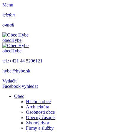
Menu
telefon
e-mail
obec
Hybe
obec
Hybe
tel.:+421 44 5296121
hybe@hybe.sk
Vytlačiť
Facebook
vyhledat
Obec
História obce
Architektúra
Osobnosti obce
Obecný časopis
Zberný dvor
Firmy a služby