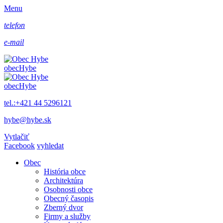
Menu
telefon
e-mail
obec
Hybe
obec
Hybe
tel.:+421 44 5296121
hybe@hybe.sk
Vytlačiť
Facebook
vyhledat
Obec
História obce
Architektúra
Osobnosti obce
Obecný časopis
Zberný dvor
Firmy a služby