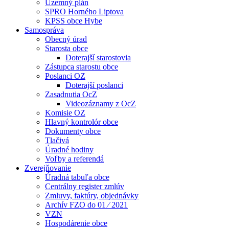
Územný plán
SPRO Horného Liptova
KPSS obce Hybe
Samospráva
Obecný úrad
Starosta obce
Doterajší starostovia
Zástupca starostu obce
Poslanci OZ
Doterajší poslanci
Zasadnutia OcZ
Videozáznamy z OcZ
Komisie OZ
Hlavný kontrolór obce
Dokumenty obce
Tlačivá
Úradné hodiny
Voľby a referendá
Zverejňovanie
Úradná tabuľa obce
Centrálny register zmlúv
Zmluvy, faktúry, objednávky
Archív FZO do 01 ⁄ 2021
VZN
Hospodárenie obce