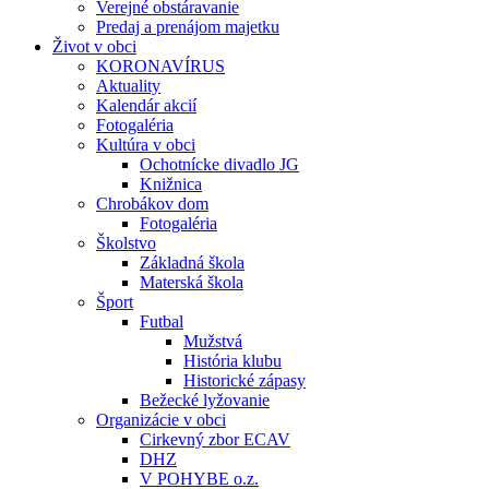
Verejné obstáravanie
Predaj a prenájom majetku
Život v obci
KORONAVÍRUS
Aktuality
Kalendár akcií
Fotogaléria
Kultúra v obci
Ochotnícke divadlo JG
Knižnica
Chrobákov dom
Fotogaléria
Školstvo
Základná škola
Materská škola
Šport
Futbal
Mužstvá
História klubu
Historické zápasy
Bežecké lyžovanie
Organizácie v obci
Cirkevný zbor ECAV
DHZ
V POHYBE o.z.