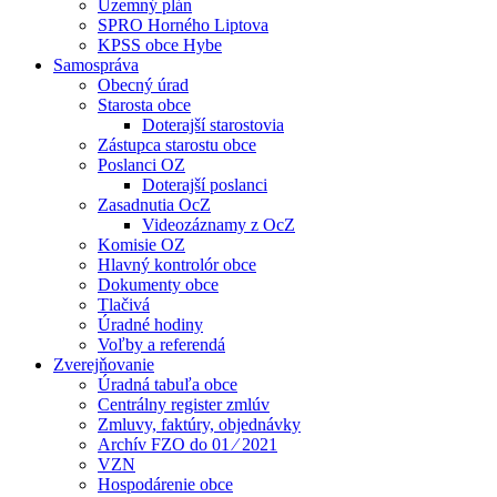
Územný plán
SPRO Horného Liptova
KPSS obce Hybe
Samospráva
Obecný úrad
Starosta obce
Doterajší starostovia
Zástupca starostu obce
Poslanci OZ
Doterajší poslanci
Zasadnutia OcZ
Videozáznamy z OcZ
Komisie OZ
Hlavný kontrolór obce
Dokumenty obce
Tlačivá
Úradné hodiny
Voľby a referendá
Zverejňovanie
Úradná tabuľa obce
Centrálny register zmlúv
Zmluvy, faktúry, objednávky
Archív FZO do 01 ⁄ 2021
VZN
Hospodárenie obce