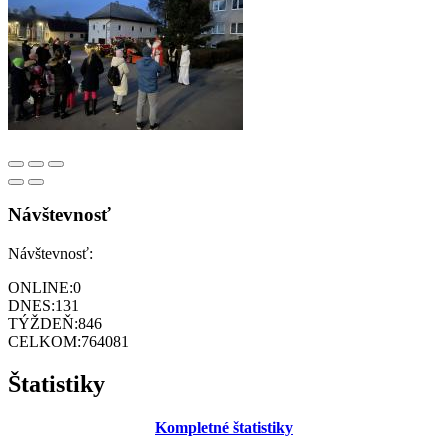
Návštevnosť
Návštevnosť:
ONLINE:
0
DNES:
131
TÝŽDEŇ:
846
CELKOM:
764081
Štatistiky
Kompletné štatistiky