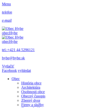
Menu
telefon
e-mail
obec
Hybe
obec
Hybe
tel.:+421 44 5296121
hybe@hybe.sk
Vytlačiť
Facebook
vyhledat
Obec
História obce
Architektúra
Osobnosti obce
Obecný časopis
Zberný dvor
Firmy a služby