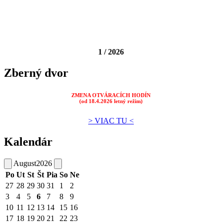
1 / 2026
Zberný dvor
ZMENA OTVÁRACÍCH HODÍN
(od 18.4.2026 letný režim)
> VIAC TU <
Kalendár
August
2026
Po
Ut
St
Št
Pia
So
Ne
27
28
29
30
31
1
2
3
4
5
6
7
8
9
10
11
12
13
14
15
16
17
18
19
20
21
22
23