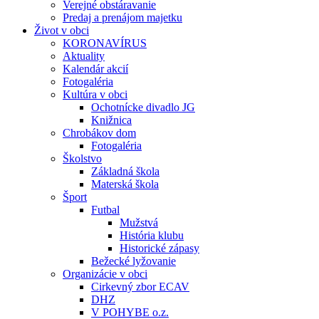
Verejné obstáravanie
Predaj a prenájom majetku
Život v obci
KORONAVÍRUS
Aktuality
Kalendár akcií
Fotogaléria
Kultúra v obci
Ochotnícke divadlo JG
Knižnica
Chrobákov dom
Fotogaléria
Školstvo
Základná škola
Materská škola
Šport
Futbal
Mužstvá
História klubu
Historické zápasy
Bežecké lyžovanie
Organizácie v obci
Cirkevný zbor ECAV
DHZ
V POHYBE o.z.