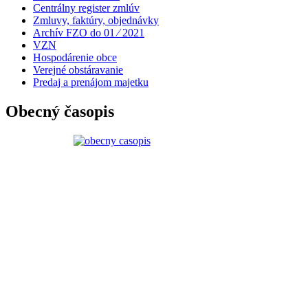
Centrálny register zmlúv
Zmluvy, faktúry, objednávky
Archív FZO do 01 ⁄ 2021
VZN
Hospodárenie obce
Verejné obstáravanie
Predaj a prenájom majetku
Obecný časopis