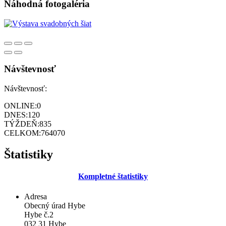
Náhodná fotogaléria
Návštevnosť
Návštevnosť:
ONLINE:
0
DNES:
120
TÝŽDEŇ:
835
CELKOM:
764070
Štatistiky
Kompletné štatistiky
Adresa
Obecný úrad Hybe
Hybe č.2
032 31 Hybe