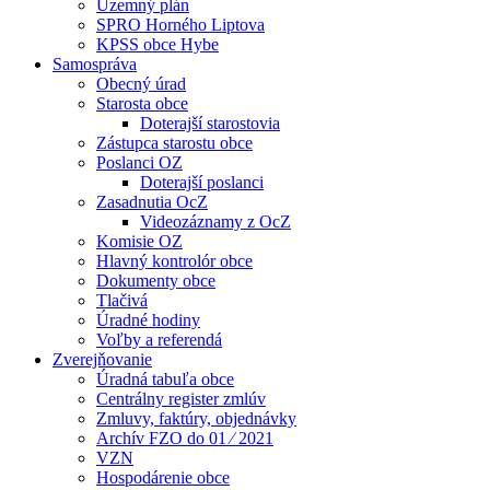
Územný plán
SPRO Horného Liptova
KPSS obce Hybe
Samospráva
Obecný úrad
Starosta obce
Doterajší starostovia
Zástupca starostu obce
Poslanci OZ
Doterajší poslanci
Zasadnutia OcZ
Videozáznamy z OcZ
Komisie OZ
Hlavný kontrolór obce
Dokumenty obce
Tlačivá
Úradné hodiny
Voľby a referendá
Zverejňovanie
Úradná tabuľa obce
Centrálny register zmlúv
Zmluvy, faktúry, objednávky
Archív FZO do 01 ⁄ 2021
VZN
Hospodárenie obce