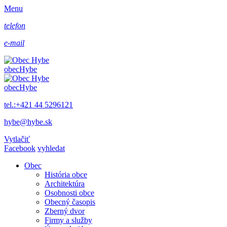
Menu
telefon
e-mail
obec
Hybe
obec
Hybe
tel.:+421 44 5296121
hybe@hybe.sk
Vytlačiť
Facebook
vyhledat
Obec
História obce
Architektúra
Osobnosti obce
Obecný časopis
Zberný dvor
Firmy a služby