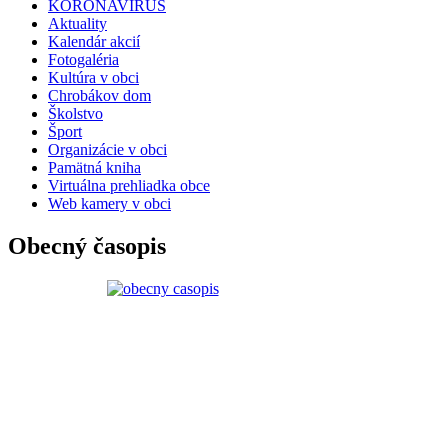
KORONAVÍRUS
Aktuality
Kalendár akcií
Fotogaléria
Kultúra v obci
Chrobákov dom
Školstvo
Šport
Organizácie v obci
Pamätná kniha
Virtuálna prehliadka obce
Web kamery v obci
Obecný časopis