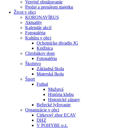
Verejné obstáravanie
Predaj a prenájom majetku
Život v obci
KORONAVÍRUS
Aktuality
Kalendár akcií
Fotogaléria
Kultúra v obci
Ochotnícke divadlo JG
Knižnica
Chrobákov dom
Fotogaléria
Školstvo
Základná škola
Materská škola
Šport
Futbal
Mužstvá
História klubu
Historické zápasy
Bežecké lyžovanie
Organizácie v obci
Cirkevný zbor ECAV
DHZ
V POHYBE o.z.