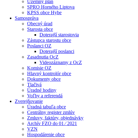
Územný plán
SPRO Horného Liptova
KPSS obce Hybe
Samospráva
Obecný úrad
Starosta obce
Doterajší starostovia
Zástupca starostu obce
Poslanci OZ
Doterajší poslanci
Zasadnutia OcZ
Videozáznamy z OcZ
Komisie OZ
Hlavný kontrolór obce
Dokumenty obce
Tlačivá
Úradné hodiny
Voľby a referendá
Zverejňovanie
Úradná tabuľa obce
Centrálny register zmlúv
Zmluvy, faktúry, objednávky
Archív FZO do 01 ⁄ 2021
VZN
Hospodárenie obce