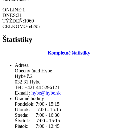
ONLINE:
1
DNES:
31
TÝŽDEŇ:
1060
CELKOM:
764295
Štatistiky
Kompletné štatistiky
Adresa
Obecný úrad Hybe
Hybe č.2
032 31 Hybe
Tel : +421 44 5296121
E-mail :
hybe@hybe.sk
Úradné hodiny
Pondelok: 7:00 - 15:15
Utorok: 7:00 - 15:15
Streda: 7:00 - 16:30
Štvrtok: 7:00 - 15:15
Piatok: 7:00 - 12:45