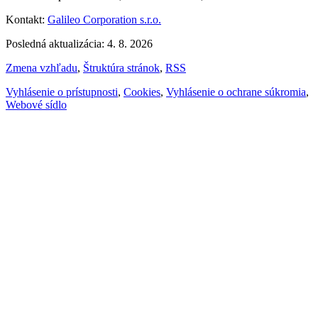
Kontakt:
Galileo Corporation s.r.o.
Posledná aktualizácia: 4. 8. 2026
Zmena vzhľadu
,
Štruktúra stránok
,
RSS
Vyhlásenie o prístupnosti
,
Cookies
,
Vyhlásenie o ochrane súkromia
,
Webové sídlo