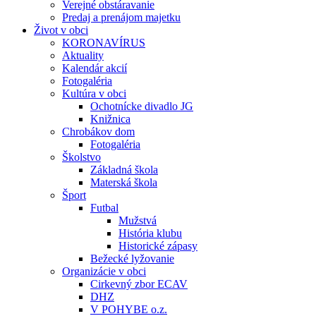
Verejné obstáravanie
Predaj a prenájom majetku
Život v obci
KORONAVÍRUS
Aktuality
Kalendár akcií
Fotogaléria
Kultúra v obci
Ochotnícke divadlo JG
Knižnica
Chrobákov dom
Fotogaléria
Školstvo
Základná škola
Materská škola
Šport
Futbal
Mužstvá
História klubu
Historické zápasy
Bežecké lyžovanie
Organizácie v obci
Cirkevný zbor ECAV
DHZ
V POHYBE o.z.