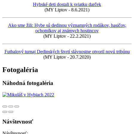
Hybské deti dostali k sviatku darček
(MY Liptov - 8.6.2021)
Ako sme žili: Hybe sú dedinou významných rodákov, hasičov,
ochotníkov aj známych hostincov
(MY Liptov - 22.2.2021)
Futbalový turnaj Dedinských štvrtí slávnostne otvoril novú tribúnu
(MY Liptov - 20.7.2020)
Fotogaléria
Náhodná fotogaléria
Návštevnosť
Návštevnosť: