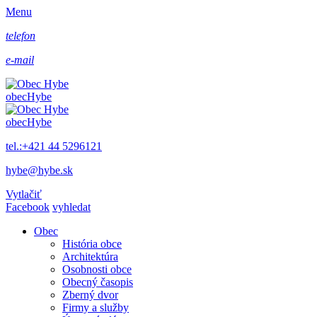
Menu
telefon
e-mail
obec
Hybe
obec
Hybe
tel.:+421 44 5296121
hybe@hybe.sk
Vytlačiť
Facebook
vyhledat
Obec
História obce
Architektúra
Osobnosti obce
Obecný časopis
Zberný dvor
Firmy a služby