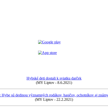
Hybské deti dostali k sviatku darček
(MY Liptov - 8.6.2021)
: Hybe sú dedinou významných rodákov, hasičov, ochotníkov aj znám
(MY Liptov - 22.2.2021)