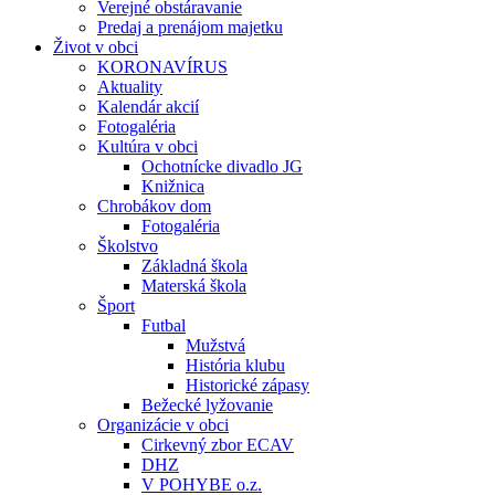
Verejné obstáravanie
Predaj a prenájom majetku
Život v obci
KORONAVÍRUS
Aktuality
Kalendár akcií
Fotogaléria
Kultúra v obci
Ochotnícke divadlo JG
Knižnica
Chrobákov dom
Fotogaléria
Školstvo
Základná škola
Materská škola
Šport
Futbal
Mužstvá
História klubu
Historické zápasy
Bežecké lyžovanie
Organizácie v obci
Cirkevný zbor ECAV
DHZ
V POHYBE o.z.