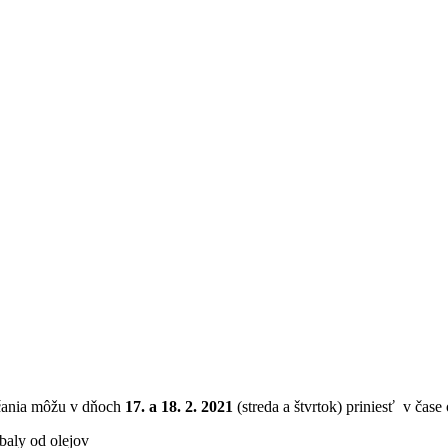
bčania môžu v dňoch
17. a 18. 2. 2021
(streda a štvrtok) priniesť v čase
obaly od olejov