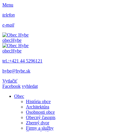
Menu
telefon
e-mail
obec
Hybe
obec
Hybe
tel.:+421 44 5296121
hybe@hybe.sk
Vytlačiť
Facebook
vyhledat
Obec
História obce
Architektúra
Osobnosti obce
Obecný časopis
Zberný dvor
Firmy a služby