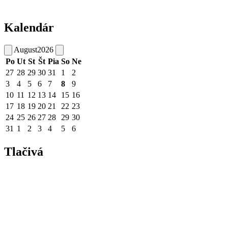
Kalendár
August
2026
Po
Ut
St
Št
Pia
So
Ne
27
28
29
30
31
1
2
3
4
5
6
7
8
9
10
11
12
13
14
15
16
17
18
19
20
21
22
23
24
25
26
27
28
29
30
31
1
2
3
4
5
6
Tlačivá