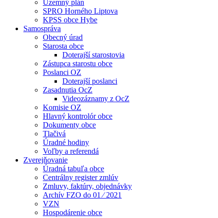
Územný plán
SPRO Horného Liptova
KPSS obce Hybe
Samospráva
Obecný úrad
Starosta obce
Doterajší starostovia
Zástupca starostu obce
Poslanci OZ
Doterajší poslanci
Zasadnutia OcZ
Videozáznamy z OcZ
Komisie OZ
Hlavný kontrolór obce
Dokumenty obce
Tlačivá
Úradné hodiny
Voľby a referendá
Zverejňovanie
Úradná tabuľa obce
Centrálny register zmlúv
Zmluvy, faktúry, objednávky
Archív FZO do 01 ⁄ 2021
VZN
Hospodárenie obce