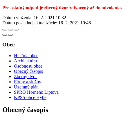
Pre ostatný odpad je zberný dvor zatvorený až do odvolania.
Dátum vloženia:
16. 2. 2021 10:32
Dátum poslednej aktualizácie:
16. 2. 2021 10:46
Obec
História obce
Architektúra
Osobnosti obce
Obecný časopis
Zberný dvor
Firmy a služby
Územný plán
SPRO Horného Liptova
KPSS obce Hybe
Obecný časopis